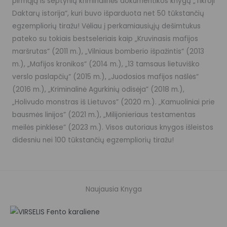
pirmąją iš septynių kriminalinės dokumentikos knygų „Tikroji
Daktarų istorija“, kuri buvo išparduota net 50 tūkstančių
egzempliorių tiražu! Vėliau į perkamiausiųjų dešimtukus
pateko su tokiais bestseleriais kaip „Kruvinasis mafijos
maršrutas“ (2011 m.), „Vilniaus bomberio išpažintis“ (2013
m.), „Mafijos kronikos“ (2014 m.), „13 tamsaus lietuviško
verslo paslapčių“ (2015 m.), „Juodosios mafijos našlės“
(2016 m.), „Kriminalinė Agurkinių odisėja” (2018 m.),
„Holivudo monstras iš Lietuvos” (2020 m.). „Kamuoliniai prie
bausmės linijos” (2021 m.), „Milijonieriaus testamentas
meilės pinklėse” (2023 m.). Visos autoriaus knygos išleistos
didesniu nei 100 tūkstančių egzempliorių tiražu!
Naujausia Knyga