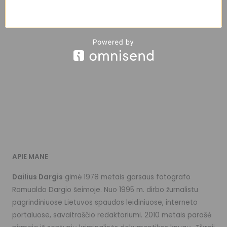
APIE MANE
Dailius Dargis
gimė 1978 metais garsaus fotografo
Romualdo Dargio šeimoje. Nuo 1995 m. dirbo žurnalistu
pagrindiniuose Lietuvos spaudos leidiniuose, interneto
portaluose, savaitraščio redaktoriumi. 2010 metais parašė