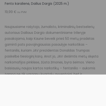
Fento karalienė, Dailius Dargis (2025 m.)
19,99
€
su PVM
Naujausiame rašytojo, žurnalisto, kriminalinių bestselerių
autoriaus Dailiaus Dargio dokumentiniame trileryje
pasakojama, kaip Kaune beveik prieš 50 metų pradėtas
gaminti pats pavojingiausias pasaulyje narkotikas –
fentanilis, kuriam JAV prezidentas Donaldas Trumpas
paskelbė tiesioginį karą. Anot jo, JAV dešimtis metų skęsta
narkomafijos pinklėse, žūsta žmonės, byra šeimos. Vieno
baisiausių naujos kartos narkotikų – fentanilio – aukomis
tampa ne tik varganų kvartalų gyventojai, bet ir
turtingiausios Holivudo žvaigždės. Fentas – šiuo metu pats
stipriausias pasaulyje sintetinis narkotikas – gali būti net 100
kartų stipresnis už morfiną. Jo ištakos – ne bet kur, o
Lietuvoje, Kaune…