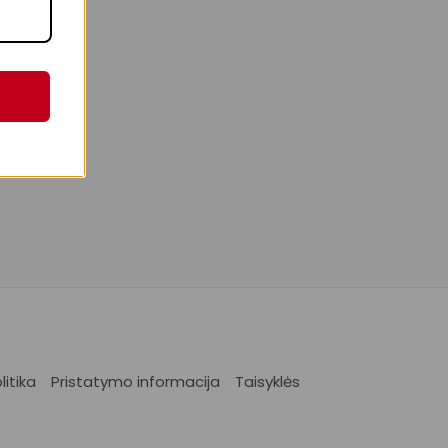
itika
Pristatymo informacija
Taisyklės