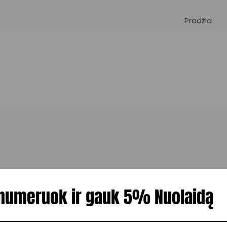
Pradžia
numeruok ir gauk 5% Nuolaidą