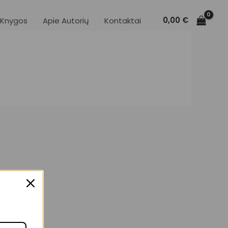
0,00
€
Knygos
Apie Autorių
Kontaktai